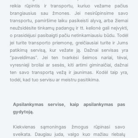
reikia rūpintis ir transportu, kuriuo vežame pačius
brangiausius sau žmones. Jei nesirūpinsime savo
transportu, pamiršime laiku pasikeisti alyvą, arba žiemai
neužsidėsite tinkamų padangų ir tt. kelionė gali neįvykti,
o prasidėjusi pasibaigti pačiu netinkamiausiu būdu. Todėl
jei turite transporto priemonę, greičiausiai turite ir Jums
patikimą servisą, kur vežate ją. Dažnai servisas yra
“paveldimas”. Jei ten tvarkėsi šeimos nariai, tėvai,
vyresnieji broliai ar sesės, kiti artimi giminaičiai, dažnai
ten savo transportą vežą ir jaunimas. Kodėl taip yra,
todėl, kad tuo servisu ar meistru pasitikima.
Apsilankymas servise, kaip apsilankymas pas
gydytoją.
Kiekvienas sąmoningas žmogus rūpinasi savo
sveikata. Daugiau juda, valgo kuo mažiau riebalų