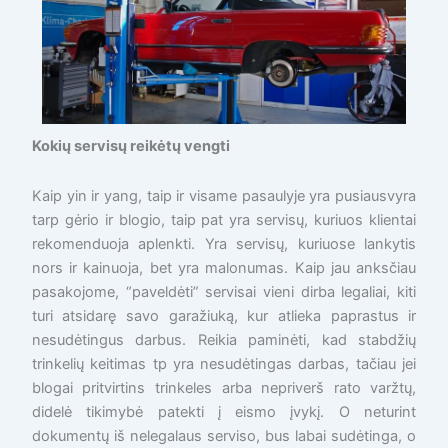
Kokių servisų reikėtų vengti
Kaip yin ir yang, taip ir visame pasaulyje yra pusiausvyra
tarp gėrio ir blogio, taip pat yra servisų, kuriuos klientai
rekomenduoja aplenkti. Yra servisų, kuriuose lankytis
nors ir kainuoja, bet yra malonumas. Kaip jau anksčiau
pasakojome, “paveldėti” servisai vieni dirba legaliai, kiti
turi atsidarę savo garažiuką, kur atlieka paprastus ir
nesudėtingus darbus. Reikia paminėti, kad stabdžių
trinkelių keitimas tp yra nesudėtingas darbas, tačiau jei
blogai pritvirtins trinkeles arba nepriverš rato varžtų,
didelė tikimybė patekti į eismo įvykį. O neturint
dokumentų iš nelegalaus serviso, bus labai sudėtinga, o