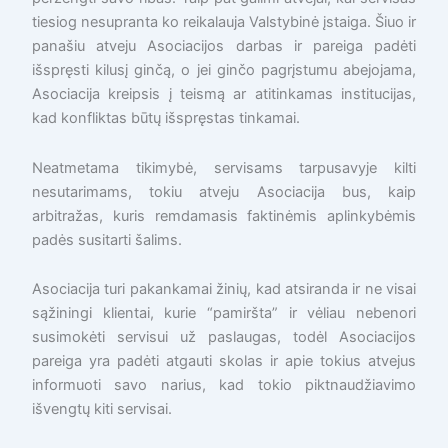
tiesiog nesupranta ko reikalauja Valstybinė įstaiga. Šiuo ir
panašiu atveju Asociacijos darbas ir pareiga padėti
išspręsti kilusį ginčą, o jei ginčo pagrįstumu abejojama,
Asociacija kreipsis į teismą ar atitinkamas institucijas,
kad konfliktas būtų išspręstas tinkamai.
Neatmetama tikimybė, servisams tarpusavyje kilti
nesutarimams, tokiu atveju Asociacija bus, kaip
arbitražas, kuris remdamasis faktinėmis aplinkybėmis
padės susitarti šalims.
Asociacija turi pakankamai žinių, kad atsiranda ir ne visai
sąžiningi klientai, kurie “pamiršta” ir vėliau nebenori
susimokėti servisui už paslaugas, todėl Asociacijos
pareiga yra padėti atgauti skolas ir apie tokius atvejus
informuoti savo narius, kad tokio piktnaudžiavimo
išvengtų kiti servisai.