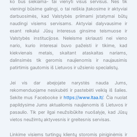
ko bus siekiama- tai vienyti visus servisus. Nes tik
vieningi būsime galingi, o tai reiškia įtakosime ir aktyviai
darbuosimės, kad Valstybės priimami įstatymai būtų
naudingi visiems servisams. Aktyviai dalyvausime ir
esant reikalui Jūsų interesus ginsime teismuose ir
Valstybės institucijose. Neleisme skriausti nei vieno
nario, kurio interesai buvo pažeisti ir tikime, kad
kiekvienais metais, skaitant ataskaitas nariams,
dalinsimės tik geromis naujienomis ir naujausimis
patirtimis gautomis iš Lietuvos ir užsienio specialistų.
Jei vis dar abejojate narystės nauda Jums,
rekomenduojame neskubėti ir pastebėti veiklą iš šalies.
Sekite mus Facebooke ir
https://www.ltaa.lt/
. Čia nuolat
papildysime Jums aktualiomis naujienomis iš Lietuvos ir
pasaulio. Tik per ilgai neužsibūkite nuošalyje, kad Jūsų
vietos neužimtų aktyvesnis ir greitesnis servisas.
Linkime visiems turtingų klientų storomis piniginėmis ir