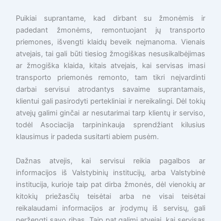
Puikiai suprantame, kad dirbant su žmonėmis ir
padedant žmonėms, remontuojant jų transporto
priemones, išvengti klaidų beveik neįmanoma. Vienais
atvejais, tai gali būti tiesiog žmogiškas nesusikalbėjimas
ar žmogiška klaida, kitais atvejais, kai servisas imasi
transporto priemonės remonto, tam tikri neįvardinti
darbai servisui atrodantys savaime suprantamais,
klientui gali pasirodyti pertekliniai ir nereikalingi. Dėl tokių
atvejų galimi ginčai ar nesutarimai tarp klientų ir serviso,
todėl Asociacija tarpininkauja sprendžiant kilusius
klausimus ir padeda susitarti abiem pusėm.
Dažnas atvejis, kai servisui reikia pagalbos ar
informacijos iš Valstybinių institucijų, arba Valstybinė
institucija, kurioje taip pat dirba žmonės, dėl vienokių ar
kitokių priežasčių teisėtai arba ne visai teisėtai
reikalaudami informacijos ar įrodymų iš servisų, gali
peržengti savo ribas. Taip pat galimi atvejai, kai servisas