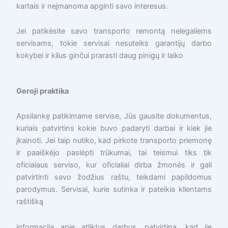
kartais ir neįmanoma apginti savo interesus.
Jei patikėsite savo transporto remontą nelegaliems
servisams, tokie servisai nesuteiks garantijų darbo
kokybei ir kilus ginčui prarasti daug pinigų ir laiko
Geroji praktika
Apsilankę patikimame servise, Jūs gausite dokumentus,
kuriais patvirtins kokie buvo padaryti darbai ir kiek jie
įkainoti. Jei taip nutiko, kad pirkote transporto priemonę
ir paaiškėjo paslėpti trūkumai, tai teismui tiks tik
oficialaus serviso, kur oficialiai dirba žmonės ir gali
patvirtinti savo žodžius raštu, teikdami papildomus
parodymus. Servisai, kurie sutinka ir pateikia klientams
raštišką
informaciją apie atliktus darbus, patvirtina, kad jie