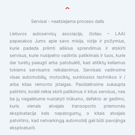
Servisai - neatsiejama proceso dalis
Lietuvos autoservisų asociacija, (toliau – LAA)
papasakos Jums apie savo misija, vizija ir požymius,
kurie padeda priimti aiškius sprendimus ir atskirti
servisus, kurie nusipelno vadintis patikimais ir tuos, kurie
dar turėtų paaugti arba patobulėti, kad atitiktų keliamus
tokiems servisams reikalavimus. Servisais vadinsime
visas automobilių, motociklų, sunkiosios technikos ir /
arba kitas remonto įstaigas. Pasidalinsime sukaupta
patirtimi, kodėl reikia skirti patikimus ir kitus servisus, nes
be jų negalėtume nustatyti trūkumo, defekto ar gedimo,
kuris vienais atvejais transoporto priemonės
eksploatacija kels nepatogumų, o kitais atvejais
patvirtins, kad netvarkingą automobilį gali būti pavojinga
eksploatuoti.