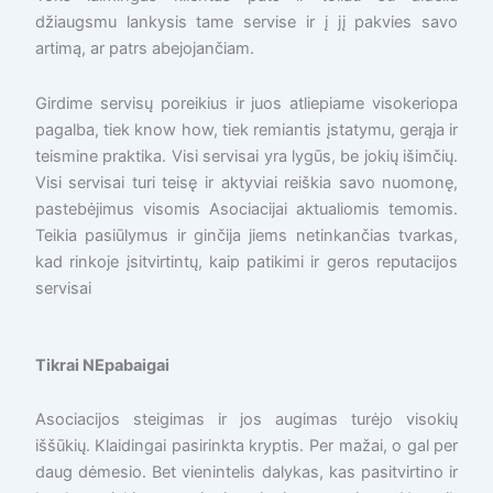
džiaugsmu lankysis tame servise ir į jį pakvies savo
artimą, ar patrs abejojančiam.
Girdime servisų poreikius ir juos atliepiame visokeriopa
pagalba, tiek know how, tiek remiantis įstatymu, gerąja ir
teismine praktika. Visi servisai yra lygūs, be jokių išimčių.
Visi servisai turi teisę ir aktyviai reiškia savo nuomonę,
pastebėjimus visomis Asociacijai aktualiomis temomis.
Teikia pasiūlymus ir ginčija jiems netinkančias tvarkas,
kad rinkoje įsitvirtintų, kaip patikimi ir geros reputacijos
servisai
Tikrai NEpabaigai
Asociacijos steigimas ir jos augimas turėjo visokių
iššūkių. Klaidingai pasirinkta kryptis. Per mažai, o gal per
daug dėmesio. Bet vienintelis dalykas, kas pasitvirtino ir