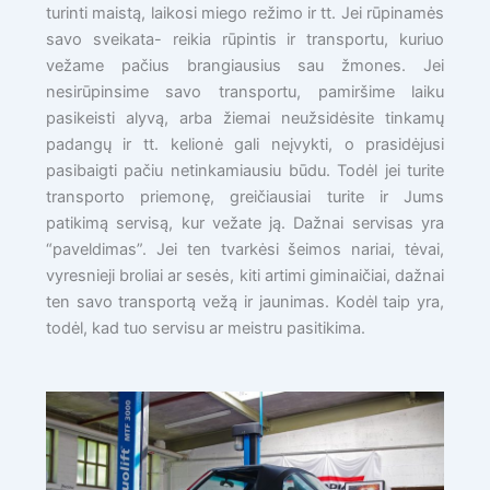
turinti maistą, laikosi miego režimo ir tt. Jei rūpinamės
savo sveikata- reikia rūpintis ir transportu, kuriuo
vežame pačius brangiausius sau žmones. Jei
nesirūpinsime savo transportu, pamiršime laiku
pasikeisti alyvą, arba žiemai neužsidėsite tinkamų
padangų ir tt. kelionė gali neįvykti, o prasidėjusi
pasibaigti pačiu netinkamiausiu būdu. Todėl jei turite
transporto priemonę, greičiausiai turite ir Jums
patikimą servisą, kur vežate ją. Dažnai servisas yra
“paveldimas”. Jei ten tvarkėsi šeimos nariai, tėvai,
vyresnieji broliai ar sesės, kiti artimi giminaičiai, dažnai
ten savo transportą vežą ir jaunimas. Kodėl taip yra,
todėl, kad tuo servisu ar meistru pasitikima.