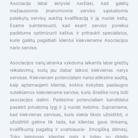
Asociacija labai aktyviai ruošiasi, kad galėtų
mažiausiomis įmanomomis serviso sąskaitomis
palaikytų servisų aukštą kvalifikaciją ir ją nuolat keltų.
Esame suinteresuoti, kad esant serviso poreikui
padėtume optimizuoti kaštus ir pritraukti specialistus,
kurie galėtų pagelbėti klientui kiekviename Asociacijos
nario servise.
Asociacijos narių atranka vykdoma laikantis labai griežtų
reikalavimų, kurių jau dabar laikosi kiekvienas narys
servisas. Kiekvienam potencialiam nariui atliksime auditą,
kaip aptarnaujami klientai, kokios kokybės paslaugos
suteikiamos kiekviename servise, kuris išreiškė norą būti
asociacijos dalimi. Padėsime potencialiam kandidatui
pasiekti privalomą lygį ir jį nuolat kelsime. Suprantame,
kad kiekvienas servisas, kuris siekia tikslo užsidirbti, o
užsidirbti galima tik tada, kai klientas gaus tinkamą,
kvalifikuotą pagalbą ir svarbiausia- žmogišką dėmesį.
Toks laimingas klientas pats ir toliau su dideliu