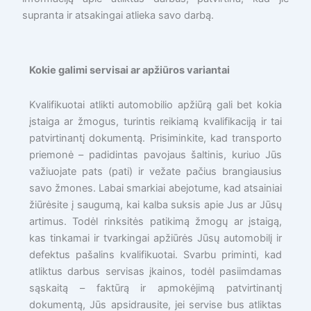
supranta ir atsakingai atlieka savo darbą.
Kokie galimi servisai ar apžiūros variantai
Kvalifikuotai atlikti automobilio apžiūrą gali bet kokia
įstaiga ar žmogus, turintis reikiamą kvalifikaciją ir tai
patvirtinantį dokumentą. Prisiminkite, kad transporto
priemonė – padidintas pavojaus šaltinis, kuriuo Jūs
važiuojate pats (pati) ir vežate pačius brangiausius
savo žmones. Labai smarkiai abejotume, kad atsainiai
žiūrėsite į saugumą, kai kalba suksis apie Jus ar Jūsų
artimus. Todėl rinksitės patikimą žmogų ar įstaigą,
kas tinkamai ir tvarkingai apžiūrės Jūsų automobilį ir
defektus pašalins kvalifikuotai. Svarbu priminti, kad
atliktus darbus servisas įkainos, todėl pasiimdamas
sąskaitą – faktūrą ir apmokėjimą patvirtinantį
dokumentą, Jūs apsidrausite, jei servise bus atliktas