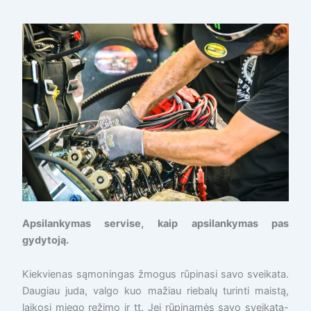
Apsilankymas servise, kaip apsilankymas pas
gydytoją.
Kiekvienas sąmoningas žmogus rūpinasi savo sveikata.
Daugiau juda, valgo kuo mažiau riebalų turinti maistą,
laikosi miego režimo ir tt. Jei rūpinamės savo sveikata-